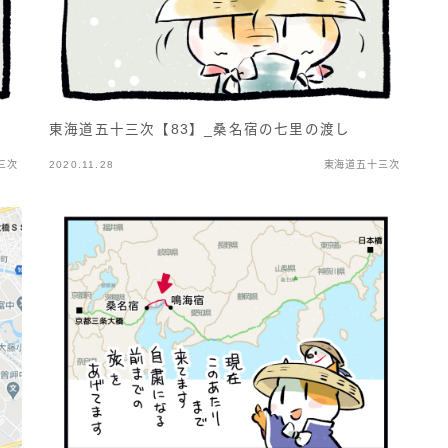
東海道五十三次【83】_桑名宿の七里の渡し
三次
2020.11.28
東海道五十三次