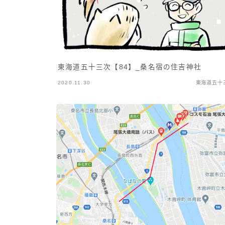
東海道五十三次【84】_桑名宿の住吉神社
2020.11.30
東海道五十