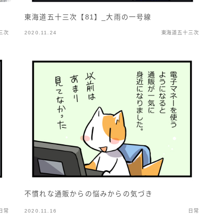
東海道五十三次【81】_大雨の一号線
三次
2020.11.24
東海道五十三次
不慣れな通販からの悩みからの気づき
日常
2020.11.16
日常