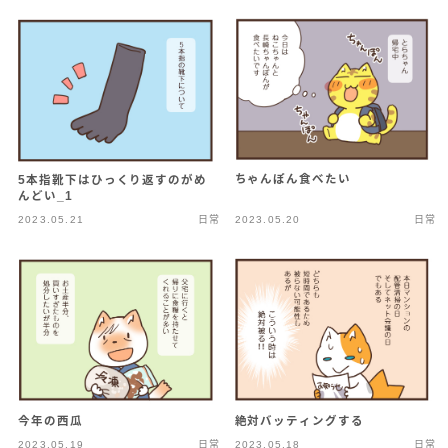
ちゃんぽん食べたい
5本指靴下はひっくり返すのがめ
んどい_1
2023.05.21
日常
2023.05.20
日常
今年の西瓜
絶対バッティングする
2023.05.19
日常
2023.05.18
日常