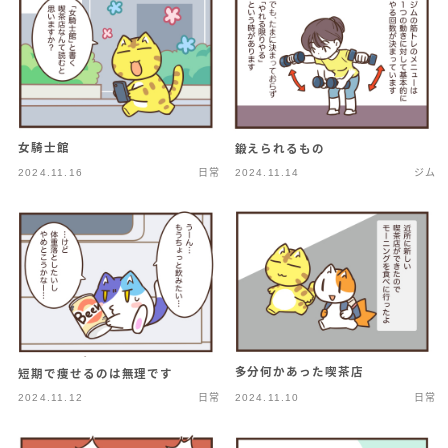
女騎士館
鍛えられるもの
2024.11.16
日常
2024.11.14
ジム
多分何かあった喫茶店
短期で痩せるのは無理です
2024.11.12
日常
2024.11.10
日常