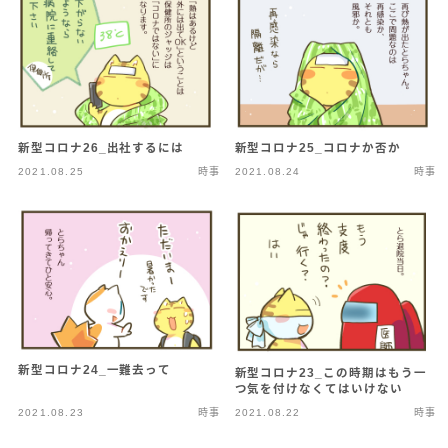
新型コロナ26_出社するには
新型コロナ25_コロナか否か
2021.08.25
時事
2021.08.24
時事
新型コロナ24_一難去って
新型コロナ23_この時期はもう一
つ気を付けなくてはいけない
2021.08.23
時事
2021.08.22
時事