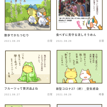
食べずに見守る流しそうめん
散歩でかたつむり
2021.08.29
日常
2021.08.28
日常
フルーツって贅沢品よね
新型コロナ27（終）_空気感染
2021.08.27
日常
2021.08.26
時事