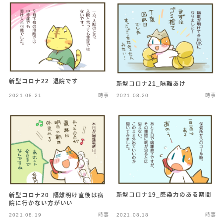
新型コロナ22_退院です
新型コロナ21_隔離あけ
2021.08.21
時事
2021.08.20
時事
新型コロナ19_感染力のある期間
新型コロナ20_隔離明け直後は病
院に行かない方がいい
2021.08.19
時事
2021.08.18
時事