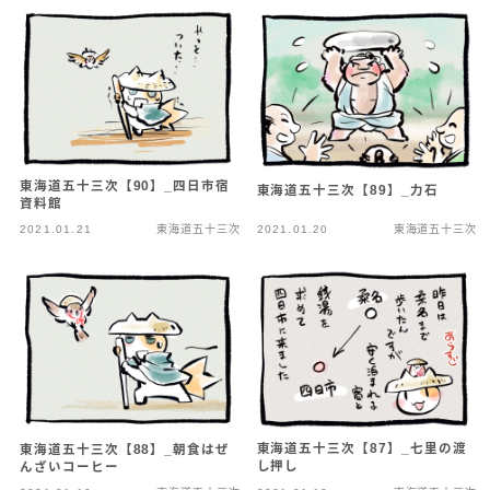
東海道五十三次【90】_四日市宿
東海道五十三次【89】_力石
資料館
2021.01.21
東海道五十三次
2021.01.20
東海道五十三次
東海道五十三次【87】_七里の渡
東海道五十三次【88】_朝食はぜ
し押し
んざいコーヒー