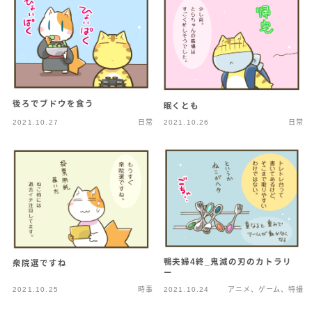
後ろでブドウを食う
眠くとも
2021.10.27
日常
2021.10.26
日常
鴨夫婦4終_鬼滅の刃のカトラリ
衆院選ですね
ー
2021.10.25
時事
2021.10.24
アニメ、ゲーム、特撮