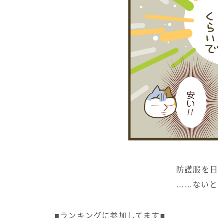
防護服を日
……ないと
■ランキングに参加してます■