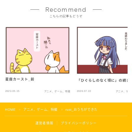
Recommend
こちらの記事もどうぞ
星座カースト_前
「ひぐらしのなく頃に」の続き
2023.05.15
2026.07.22
アニメ、ゲーム、特撮
アニメ、ゲー
HOME
アニメ、ゲーム、特撮
rust_おうちができた
＞
＞
運営者情報
プライバシーポリシー