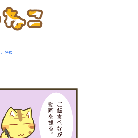
ム、特撮
た