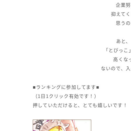
企業努
抑えてく
思うの
あと、
「とびっこ
高くな
ないので、入
■ランキングに参加してます■
（1日1クリック有効です！）
押していただけると、とても嬉しいです！