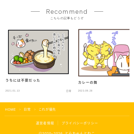
Recommend
こちらの記事もどうぞ
うちには不要だった
カレーの舞
2021.01.13
2023.09.28
日常
HOME
日常
これが優先
＞
＞
運営者情報
プライバシーポリシー
2020–2026 とらちゃんとねこ