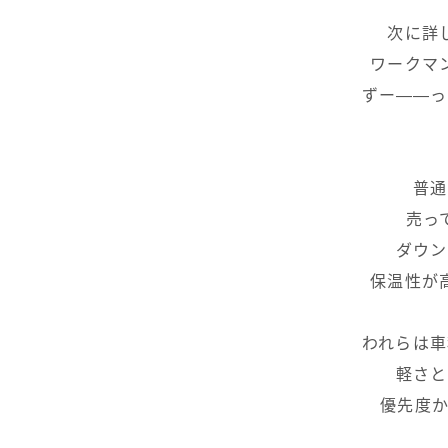
次に詳
ワークマ
ずー――っ
普通
売っ
ダウン
保温性が
われらは車
軽さと
優先度