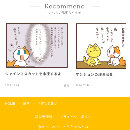
Recommend
こちらの記事もどうぞ
シャインマスカットを冷凍するよ
マンションの理事会員
2022.10.01
2024.05.16
日常
HOME
日常
年賀状じまい
＞
＞
運営者情報
プライバシーポリシー
2020–2026 とらちゃんとねこ