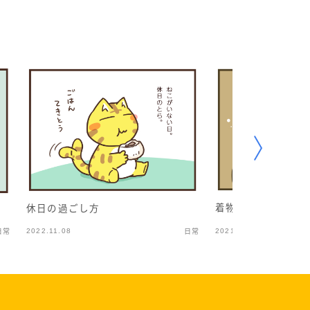
着物初心者3_大正
休日の過ごし方
2022.11.08
2021.09.30
日常
日常