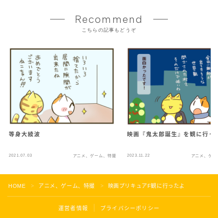
Recommend
こちらの記事もどうぞ
等身大綾波
映画『鬼太郎誕生』を観に行っ
2021.07.03
2023.11.22
アニメ、ゲーム、特撮
アニメ、ゲー
HOME
アニメ、ゲーム、特撮
映画プリキュアF観に行ったよ
＞
＞
運営者情報
プライバシーポリシー