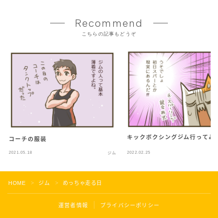
Recommend
こちらの記事もどうぞ
キックボクシングジム行ってみ
コーチの服装
2021.05.18
2022.02.25
ジム
HOME
ジム
めっちゃ走る日
＞
＞
運営者情報
プライバシーポリシー