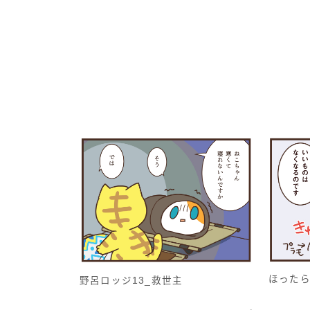
ほったら
野呂ロッジ13_救世主