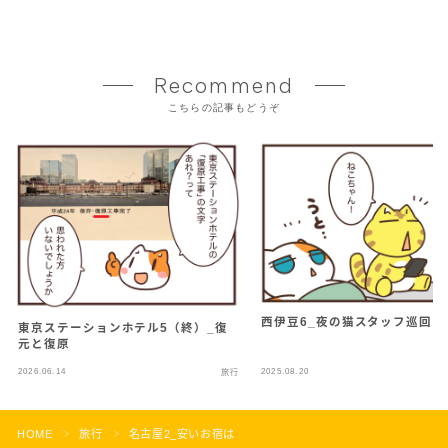
Recommend
こちらの記事もどうぞ
西伊豆6_夜の猫スタッフ巡回
東京ステーションホテル5（終）_復
元と復原
2026.06.14
2025.08.20
旅行
HOME
旅行
名古屋2_安いお宿は
＞
＞