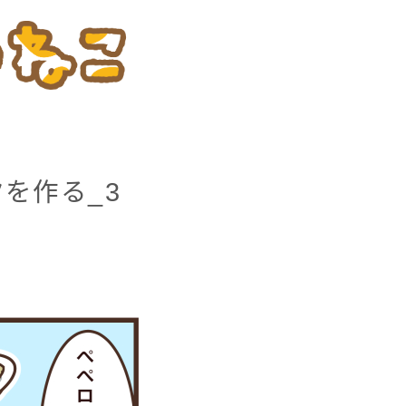
を作る_3