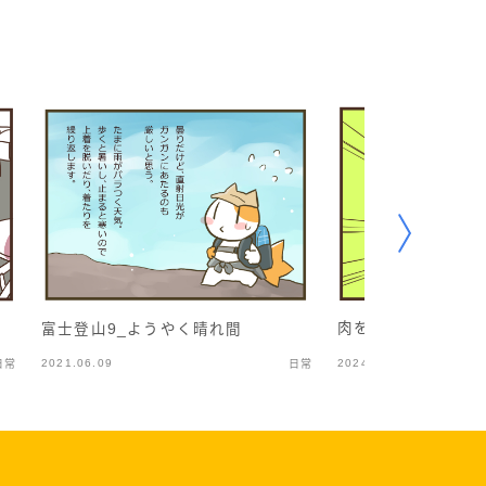
肉を所望する
富士登山9_ようやく晴れ間
2021.06.09
2024.01.27
日常
日常