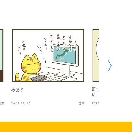
節電は大事だが体を
めあり
い
2022.08.13
2023.01.06
日常
日常