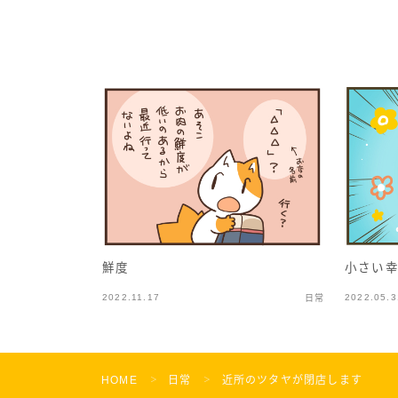
鮮度
小さい
2022.11.17
2022.05.3
日常
HOME
日常
近所のツタヤが閉店します
＞
＞