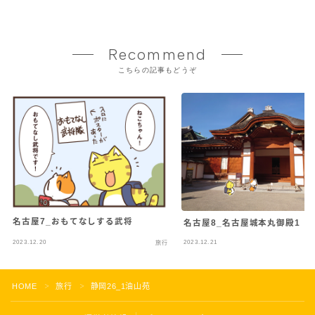
Recommend
こちらの記事もどうぞ
名古屋7_おもてなしする武将
名古屋8_名古屋城本丸御殿1
2023.12.20
2023.12.21
旅行
HOME
旅行
静岡26_1油山苑
＞
＞