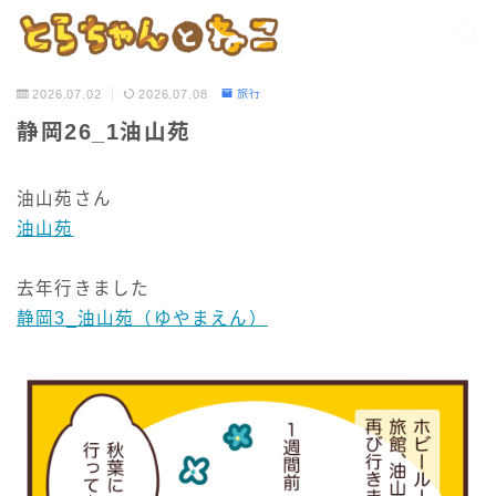
2026.07.02
2026.07.08
旅行
静岡26_1油山苑
油山苑さん
油山苑
去年行きました
静岡3_油山苑（ゆやまえん）