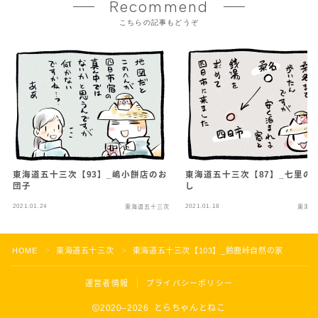
Recommend
こちらの記事もどうぞ
東海道五十三次【93】_嶋小餅店のお
東海道五十三次【87】_七里の
団子
し
2021.01.24
2021.01.18
東海道五十三次
東海道
HOME
東海道五十三次
東海道五十三次【103】_鈴鹿峠自然の家
＞
＞
運営者情報
プライバシーポリシー
2020–2026 とらちゃんとねこ