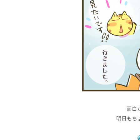
面白
明日もち