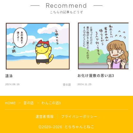
Recommend
こちらの記事もどうぞ
お化け屋敷の思い出3
遠泳
2024.08.16
2024.11.25
昔の話
HOME
昔の話
わんこの話3
＞
＞
運営者情報
プライバシーポリシー
2020–2026 とらちゃんとねこ