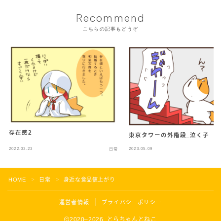
Recommend
こちらの記事もどうぞ
存在感2
東京タワーの外階段_泣く子
2022.03.23
2023.05.09
日常
HOME
日常
身近な食品値上がり
＞
＞
運営者情報
プライバシーポリシー
2020–2026 とらちゃんとねこ