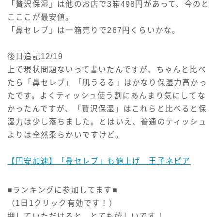
「贅沢保湿」は他のお店で3箱498円があって、今のと
こここが最安値。
「鼻セレブ」は一箱売りで267円くらいかな。
後日追記12/19
上で現状問題ないって書いたんですが、ちゃんと比べ
たら「鼻セレブ」「肌うるる」はかなり保湿力高かっ
たです。よくティッシュ使う割にあんまり気にしてな
かったんですが、「贅沢保湿」はこれらと比べると保
湿力は少し落ちました。とはいえ、普通のティッシュ
よりは全然柔らかいですけど。
【円安加速】「鼻セレブ」も値上げ 王子ネピア
■ランキングに参加してます■
（1日1クリック有効です！）
押していただけると、とても嬉しいです！