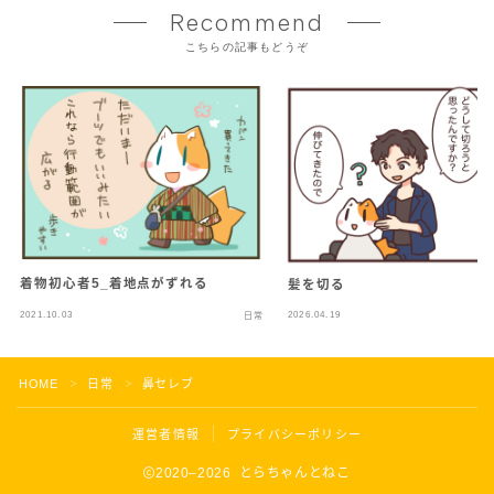
Recommend
こちらの記事もどうぞ
着物初心者5_着地点がずれる
髪を切る
2021.10.03
2026.04.19
日常
HOME
日常
鼻セレブ
＞
＞
運営者情報
プライバシーポリシー
2020–2026 とらちゃんとねこ