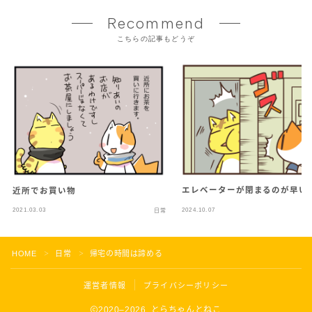
Recommend
こちらの記事もどうぞ
エレベーターが閉まるのが早い
近所でお買い物
2021.03.03
2024.10.07
日常
HOME
日常
帰宅の時間は諦める
＞
＞
運営者情報
プライバシーポリシー
2020–2026 とらちゃんとねこ