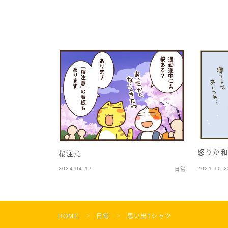
怒りが
桜注意
2024.04.17
2021.10.2
日常
HOME
日常
思い出Tシャツ
＞
＞