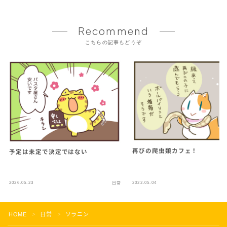
Recommend
こちらの記事もどうぞ
再びの爬虫類カフェ！
予定は未定で決定ではない
2026.05.23
2022.05.04
日常
HOME
日常
ソラニン
＞
＞