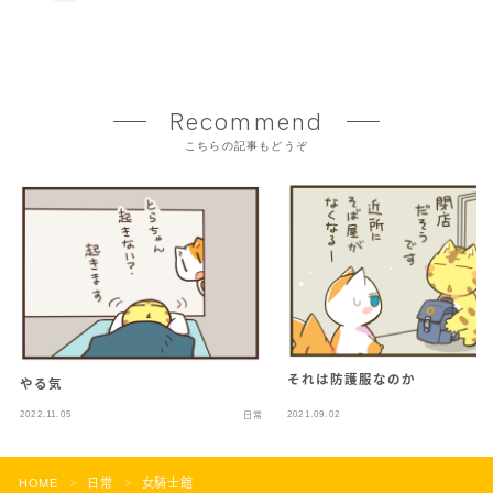
Recommend
こちらの記事もどうぞ
それは防護服なのか
やる気
2022.11.05
2021.09.02
日常
HOME
日常
女騎士館
＞
＞