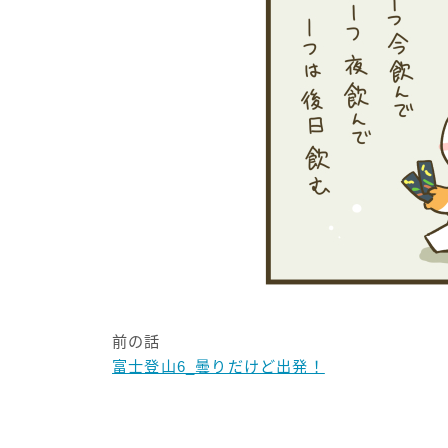
前の話
富士登山6_曇りだけど出発！