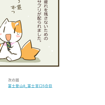
次の話
富士登山8_富士宮口5合目