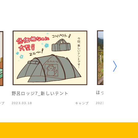
ほったらかし1_予
野呂ロッジ7_新しいテント
2023.03.18
2023.11.25
ンプ
キャンプ