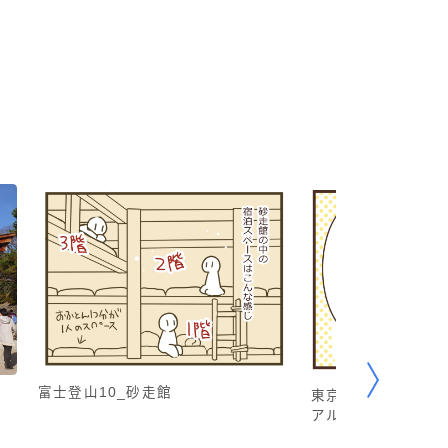
富士登山10_砂走館
東京ステーションホ
アルスイート