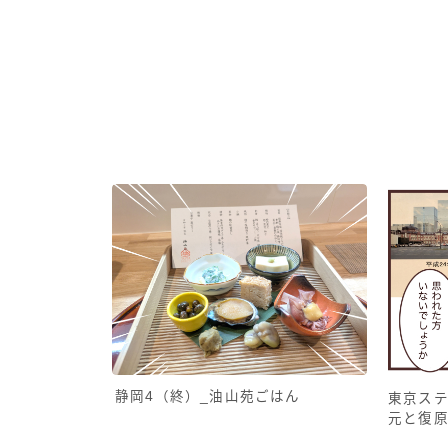
静岡4（終）_油山苑ごはん
東京ステ
元と復