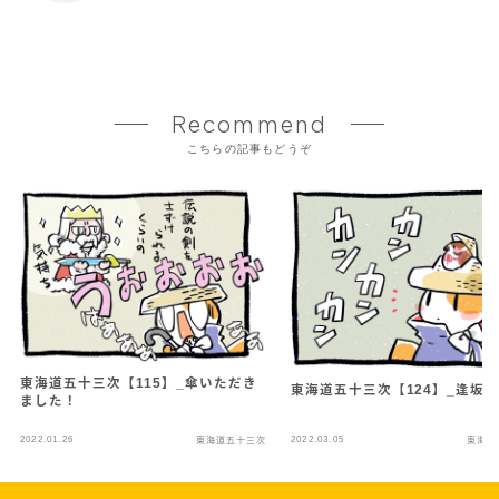
Recommend
こちらの記事もどうぞ
東海道五十三次【115】_傘いただき
東海道五十三次【124】_逢坂
ました！
2022.01.26
2022.03.05
東海道五十三次
東海道